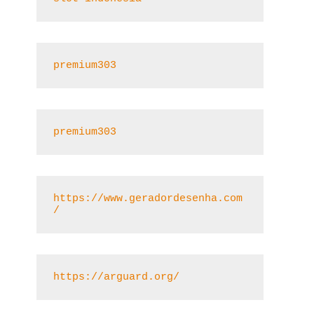
premium303
premium303
https://www.geradordesenha.com
/
https://arguard.org/