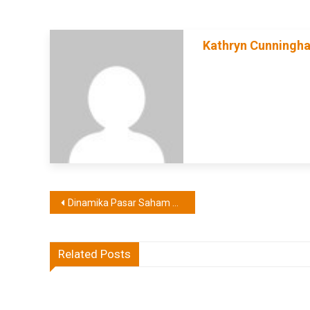
Kathryn Cunningh
Post
Dinamika Pasar Saham Amerika Utara di Tengah Gejolak Ekonomi
navigation
Related Posts