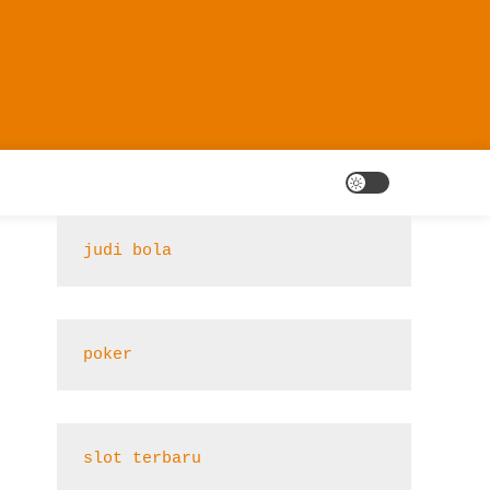
judi bola
poker
slot terbaru