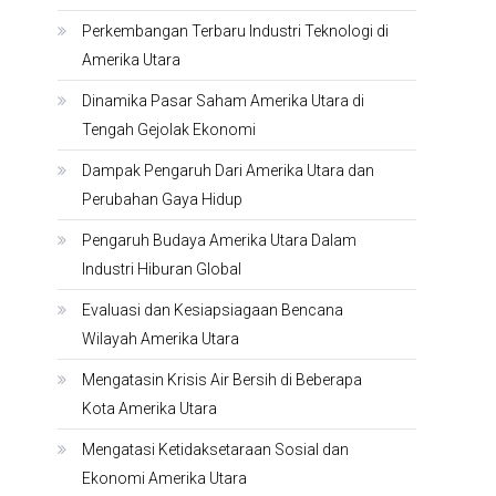
Perkembangan Terbaru Industri Teknologi di
Amerika Utara
Dinamika Pasar Saham Amerika Utara di
Tengah Gejolak Ekonomi
Dampak Pengaruh Dari Amerika Utara dan
Perubahan Gaya Hidup
Pengaruh Budaya Amerika Utara Dalam
Industri Hiburan Global
Evaluasi dan Kesiapsiagaan Bencana
Wilayah Amerika Utara
Mengatasin Krisis Air Bersih di Beberapa
Kota Amerika Utara
Mengatasi Ketidaksetaraan Sosial dan
Ekonomi Amerika Utara