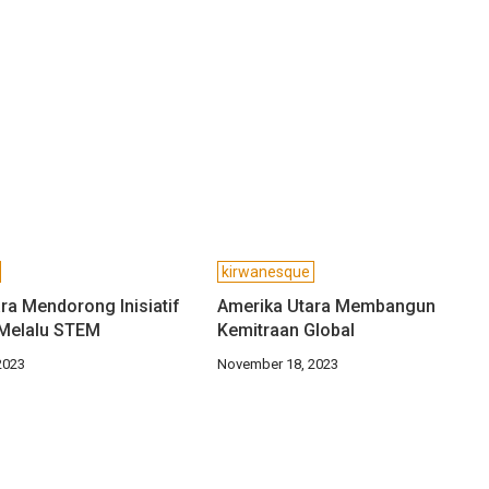
kirwanesque
ra Mendorong Inisiatif
Amerika Utara Membangun
 Melalu STEM
Kemitraan Global
2023
November 18, 2023