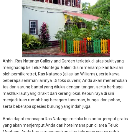
Ahhh…Ras Natango Gallery and Garden terletak di atas bukit yang
menghadap ke Teluk Montego. Galeri di sini menampilkan lukisan
oleh pemilik retret, Ras Natango (alias Ian Williams), serta karya
beberapa seniman lainnya. Di toko suvenir, Anda akan menemukan
tas dan sarung bantal yang dilukis dengan tangan, serta berbagai
makhluk laut yang dirakit dari kerang lokal. Kebun raya di sini
menjadi tuan rumah bagi beragam tanaman, bunga, dan pohon,
serta beberapa spesies burung yang indah juga.
Anda dapat mencapai Ras Natango melalui bus antar-jemput gratis
yang akan menjemput Anda dari hotel mana pun di area Teluk
Montego. Anda harus mengenakan alas kaki yang sesuai untuk