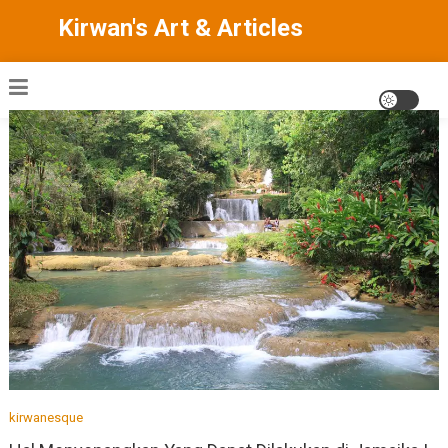
Skip
Kirwan's Art & Articles
to
content
kirwanesque