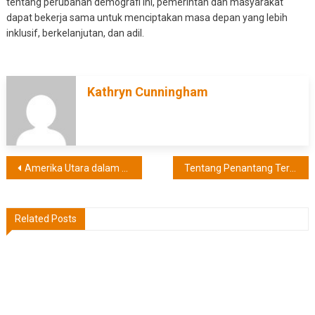
tentang perubahan demografi ini, pemerintah dan masyarakat
dapat bekerja sama untuk menciptakan masa depan yang lebih
inklusif, berkelanjutan, dan adil.
Kathryn Cunningham
Post
Amerika Utara dalam Era Revolusi Digital dan Privasi
Tentang Penantang Terkuat Jet Tempur F-35 Amerika Serikat
navigation
Related Posts