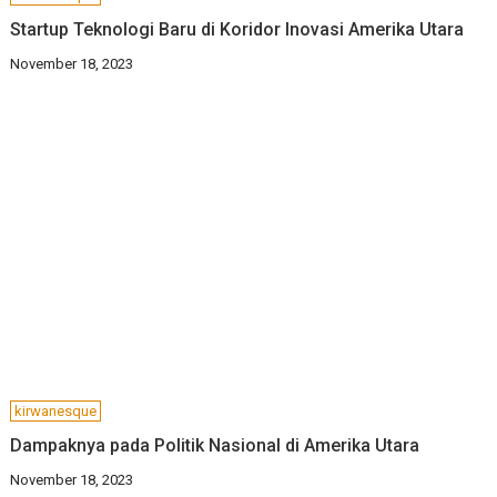
Startup Teknologi Baru di Koridor Inovasi Amerika Utara
November 18, 2023
kirwanesque
Dampaknya pada Politik Nasional di Amerika Utara
November 18, 2023