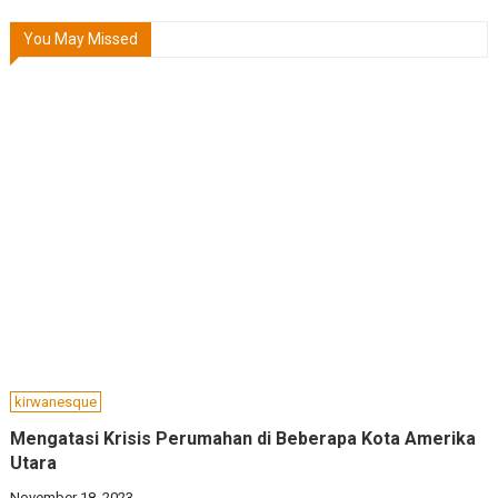
You May Missed
kirwanesque
Mengatasi Krisis Perumahan di Beberapa Kota Amerika
Utara
November 18, 2023