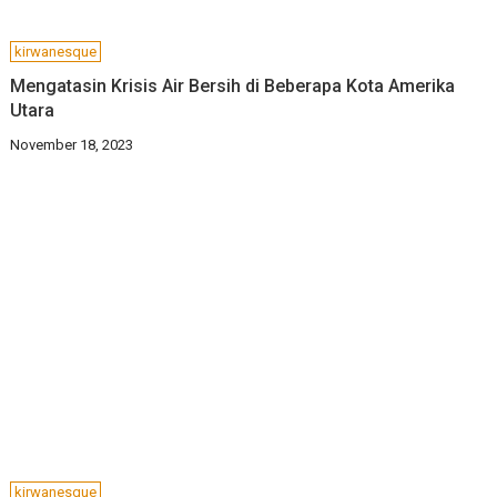
kirwanesque
Mengatasin Krisis Air Bersih di Beberapa Kota Amerika
Utara
November 18, 2023
kirwanesque