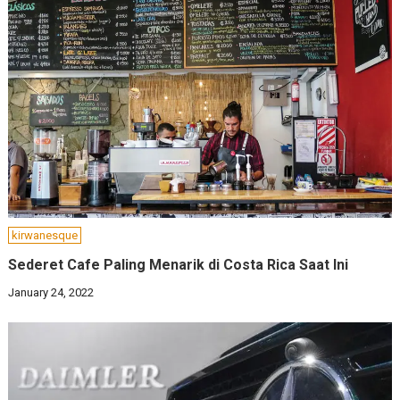
kirwanesque
Sederet Cafe Paling Menarik di Costa Rica Saat Ini
January 24, 2022