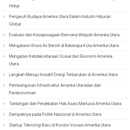
Hidup
Pengaruh Budaya Amerika Utara Dalam Industri Hiburan
Global
Evaluasi dan Kesiapsiagaan Bencana Wilayah Amerika Utara
Mengatasin Krisis Air Bersih di Beberapa Kota Amerika Utara
Mengatasi Ketidaksetaraan Sosial dan Ekonomi Amerika
Utara
Langkah Menuju Inisiatif Energi Terbarukan di Amerika Utara
Pembangunan Infrastruktur Amerika Utaradan dan
Perekonomian
Tantangan dan Perdebatan Hak Asasi Manusia Amerika Utara
Dampaknya pada Politik Nasional di Amerika Utara
Startup Teknologi Baru di Koridor Inovasi Amerika Utara