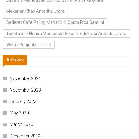
Makanan Khas Amerika Utara
Sederet Cafe Paling Menarik di Costa Rica Saat Ini
Toyota dan Honda Mencetak Rekor Produksi di Amerika Utara
Walau Penjualan Turun
Archives
November 2024
November 2023
January 2022
May 2020
March 2020
December 2019