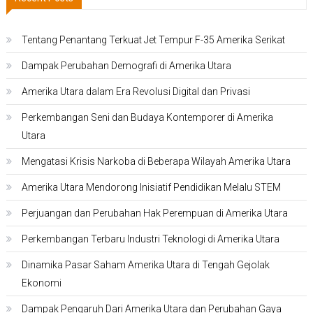
Tentang Penantang Terkuat Jet Tempur F-35 Amerika Serikat
Dampak Perubahan Demografi di Amerika Utara
Amerika Utara dalam Era Revolusi Digital dan Privasi
Perkembangan Seni dan Budaya Kontemporer di Amerika
Utara
Mengatasi Krisis Narkoba di Beberapa Wilayah Amerika Utara
Amerika Utara Mendorong Inisiatif Pendidikan Melalu STEM
Perjuangan dan Perubahan Hak Perempuan di Amerika Utara
Perkembangan Terbaru Industri Teknologi di Amerika Utara
Dinamika Pasar Saham Amerika Utara di Tengah Gejolak
Ekonomi
Dampak Pengaruh Dari Amerika Utara dan Perubahan Gaya