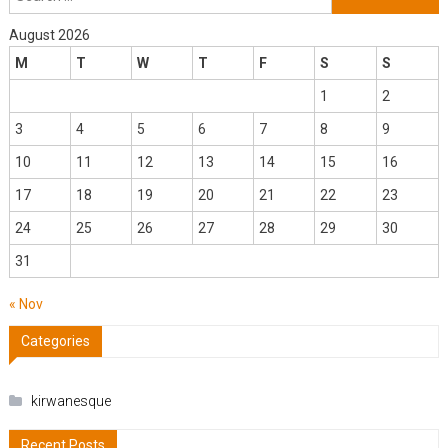
for:
August 2026
M
T
W
T
F
S
S
1
2
3
4
5
6
7
8
9
10
11
12
13
14
15
16
17
18
19
20
21
22
23
24
25
26
27
28
29
30
31
« Nov
Categories
kirwanesque
Recent Posts