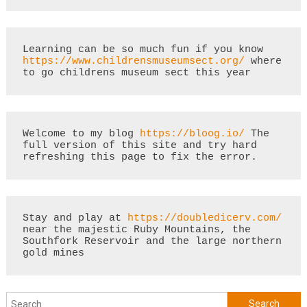
Learning can be so much fun if you know 
https://www.childrensmuseumsect.org/
 where 
to go childrens museum sect this year
Welcome to my blog 
https://bloog.io/
 The 
full version of this site and try hard 
refreshing this page to fix the error.
Stay and play at 
https://doubledicerv.com/
near the majestic Ruby Mountains, the 
Southfork Reservoir and the large northern 
gold mines
Search