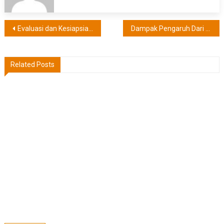
Post
Evaluasi dan Kesiapsiagaan Bencana Wilayah Amerika Utara
Dampak Pengaruh Dari Amerika Utara dan Perubahan Gaya Hidup
navigation
Related Posts