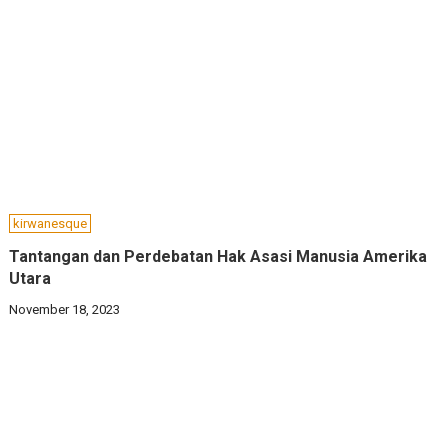
kirwanesque
Tantangan dan Perdebatan Hak Asasi Manusia Amerika
Utara
November 18, 2023