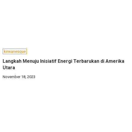
kirwanesque
Langkah Menuju Inisiatif Energi Terbarukan di Amerika
Utara
November 18, 2023