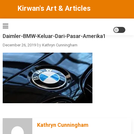
Skip
Kirwan's Art & Articles
to
content
Daimler-BMW-Keluar-Dari-Pasar-Amerika1
by
December 26, 2019
Kathryn Cunningham
Kathryn Cunningham