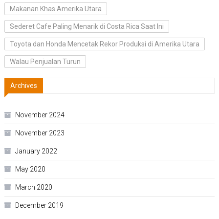
Makanan Khas Amerika Utara
Sederet Cafe Paling Menarik di Costa Rica Saat Ini
Toyota dan Honda Mencetak Rekor Produksi di Amerika Utara
Walau Penjualan Turun
Archives
November 2024
November 2023
January 2022
May 2020
March 2020
December 2019