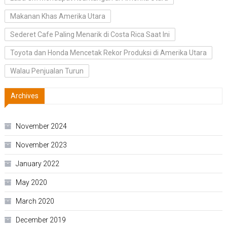
Makanan Khas Amerika Utara
Sederet Cafe Paling Menarik di Costa Rica Saat Ini
Toyota dan Honda Mencetak Rekor Produksi di Amerika Utara
Walau Penjualan Turun
Archives
November 2024
November 2023
January 2022
May 2020
March 2020
December 2019