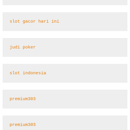
slot gacor hari ini
judi poker
slot indonesia
premium303
premium303