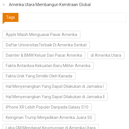
Amerika Utara Membangun Kemitraan Global
Tags
Apple Masih Menguasai Pasar Amerika
Daftar UniversitasTerbaik Di Amerika Serikat
Daimler & BMW Keluar Dari Pasar Amerika
di Amerika Utara
Fakta Antariksa Kekuatan Baru Militer Amerika
Fakta Unik Yang Dimiliki Oleh Kanada
Hal Menyenangkan Yang Dapat Dilakukan di Jamaika I
Hal Menyenangkan Yang Dapat Dilakukan di Jamaika II
iPhone XR Lebih Populer Daripada Galaxy S10
Keinginan Trump Menjadikan Amerika Juara 5G
Laba GM Mendapat Keuntungan di Amerika Utara