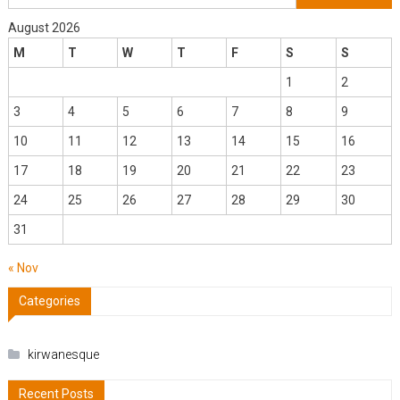
for:
August 2026
M
T
W
T
F
S
S
1
2
3
4
5
6
7
8
9
10
11
12
13
14
15
16
17
18
19
20
21
22
23
24
25
26
27
28
29
30
31
« Nov
Categories
kirwanesque
Recent Posts