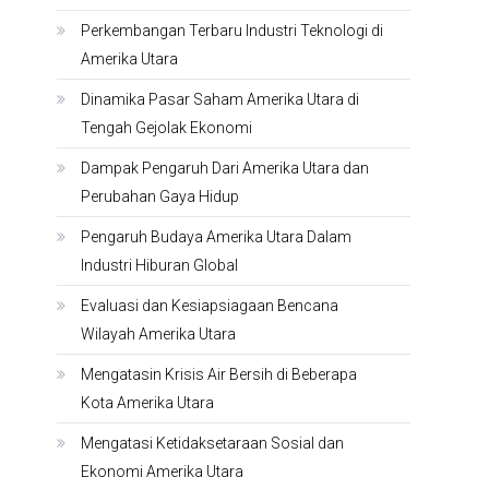
Perkembangan Terbaru Industri Teknologi di
Amerika Utara
Dinamika Pasar Saham Amerika Utara di
Tengah Gejolak Ekonomi
Dampak Pengaruh Dari Amerika Utara dan
Perubahan Gaya Hidup
Pengaruh Budaya Amerika Utara Dalam
Industri Hiburan Global
Evaluasi dan Kesiapsiagaan Bencana
Wilayah Amerika Utara
Mengatasin Krisis Air Bersih di Beberapa
Kota Amerika Utara
Mengatasi Ketidaksetaraan Sosial dan
Ekonomi Amerika Utara