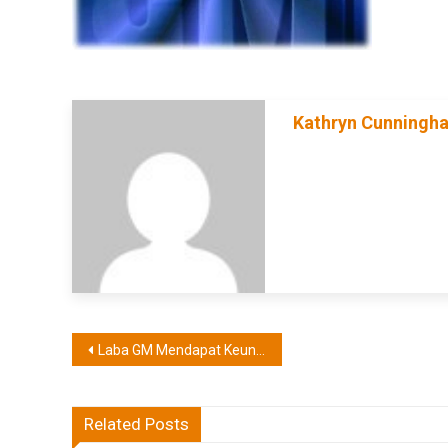
Kathryn Cunningh
Post
Laba GM Mendapat Keuntungan di Amerika Utara
navigation
Related Posts