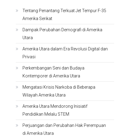
Tentang Penantang Terkuat Jet Tempur F-35
Amerika Serikat
Dampak Perubahan Demografi di Amerika
Utara
Amerika Utara dalam Era Revolusi Digital dan
Privasi
Perkembangan Seni dan Budaya
Kontemporer di Amerika Utara
Mengatasi Krisis Narkoba di Beberapa
Wilayah Amerika Utara
Amerika Utara Mendorong Inisiatif
Pendidikan Melalu STEM
Perjuangan dan Perubahan Hak Perempuan
di Amerika Utara