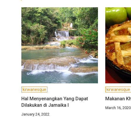
kirwanesque
kirwanesque
Hal Menyenangkan Yang Dapat
Makanan Kh
Dilakukan di Jamaika I
March 16, 2020
January 24, 2022