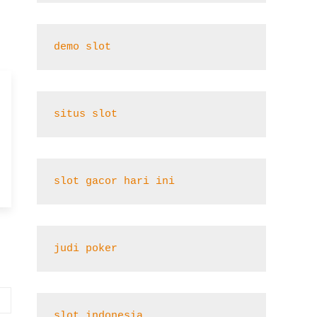
demo slot
situs slot
slot gacor hari ini
judi poker
slot indonesia